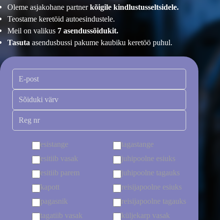
Oleme asjakohane partner
kõigile kindlustusseltsidele.
Teostame keretöid autoesindustele.
Meil on valikus
7 asendussõidukit.
Tasuta
asendusbussi pakume kaubiku keretöö puhul.
esistange
tagastange
esitiib vasak
juhipoolne esiuks
esitiib parem
juhipoolne tagauks
kapott
reisijapoolne esiuks
pagasnik
reisijapoolne tagauks
tagatiib vasak
küljekarp vasak