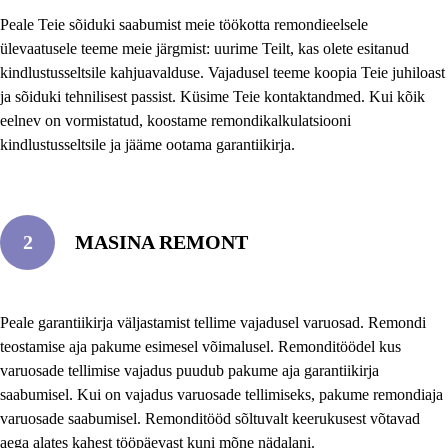
Peale Teie sõiduki saabumist meie töökotta remondieelsele
ülevaatusele teeme meie järgmist: uurime Teilt, kas olete esitanud
kindlustusseltsile kahjuavalduse. Vajadusel teeme koopia Teie juhiloast
ja sõiduki tehnilisest passist. Küsime Teie kontaktandmed. Kui kõik
eelnev on vormistatud, koostame remondikalkulatsiooni
kindlustusseltsile ja jääme ootama garantiikirja.
2
MASINA REMONT
Peale garantiikirja väljastamist tellime vajadusel varuosad. Remondi
teostamise aja pakume esimesel võimalusel. Remonditöödel kus
varuosade tellimise vajadus puudub pakume aja garantiikirja
saabumisel. Kui on vajadus varuosade tellimiseks, pakume remondiaja
varuosade saabumisel. Remonditööd sõltuvalt keerukusest võtavad
aega alates kahest tööpäevast kuni mõne nädalani.