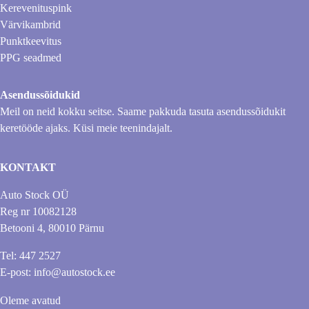
Kerevenituspink
Värvikambrid
Punktkeevitus
PPG seadmed
Asendussõidukid
Meil on neid kokku seitse. Saame pakkuda tasuta asendussõidukit
keretööde ajaks. Küsi meie teenindajalt.
KONTAKT
Auto Stock OÜ
Reg nr 10082128
Betooni 4, 80010 Pärnu
Tel: 447 2527
E-post: info@autostock.ee
Oleme avatud