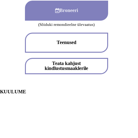
Broneeri
(Sõiduki remondieelne ülevaatus)
Teenused
Teata kahjust
kindlustusmaaklerile
KUULUME