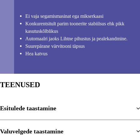
Ei vaja segamismasinat ega mikserkaasi
Konkurentsitult parim toonerite stabiilsus ehk pikk
kasutuskõlblikus
Automaalri jaoks Lihtne pihustus ja pealekandmine.
Suurepärane värvitooni täpsus
Hea katvus
TEENUSED
Esitulede taastamine
Valuvelgede taastamine