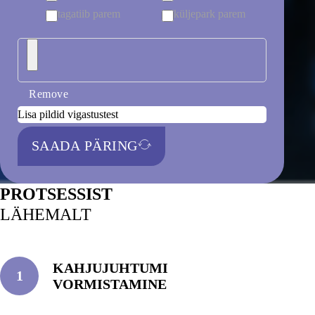
tagatiib parem
küljepark parem
Remove
Lisa pildid vigastustest
SAADA PÄRING
PROTSESSIST
LÄHEMALT
KAHJUJUHTUMI
1
VORMISTAMINE