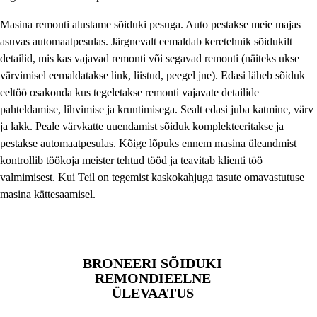
Masina remonti alustame sõiduki pesuga. Auto pestakse meie majas
asuvas automaatpesulas. Järgnevalt eemaldab keretehnik sõidukilt
detailid, mis kas vajavad remonti või segavad remonti (näiteks ukse
värvimisel eemaldatakse link, liistud, peegel jne). Edasi läheb sõiduk
eeltöö osakonda kus tegeletakse remonti vajavate detailide
pahteldamise, lihvimise ja kruntimisega. Sealt edasi juba katmine, värv
ja lakk. Peale värvkatte uuendamist sõiduk komplekteeritakse ja
pestakse automaatpesulas. Kõige lõpuks ennem masina üleandmist
kontrollib töökoja meister tehtud tööd ja teavitab klienti töö
valmimisest. Kui Teil on tegemist kaskokahjuga tasute omavastutuse
masina kättesaamisel.
BRONEERI SÕIDUKI
REMONDIEELNE
ÜLEVAATUS