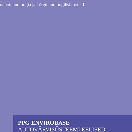
nanotehnoloogia ja kõrgtehnoloogilisi tooteid.
PPG ENVIROBASE
AUTOVÄRVISÜSTEEMI EELISED