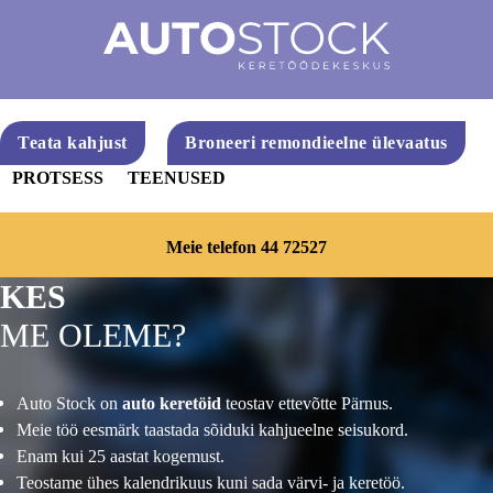
Teata kahjust
Broneeri remondieelne ülevaatus
PROTSESS
TEENUSED
Meie telefon 44 72527
KES
ME OLEME?
Auto Stock on
auto keretöid
teostav ettevõtte Pärnus.
Meie töö eesmärk taastada sõiduki kahjueelne seisukord.
Enam kui 25 aastat kogemust.
Teostame ühes kalendrikuus kuni sada värvi- ja keretöö.